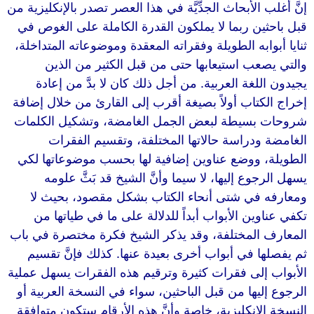
إنَّ أغلب الأبحاث الجدِّيَّة في هذا العصر تصدر بالإنكليزية من
قبل باحثين ربما لا يملكون القدرة الكاملة على الغوص في
ثنايا أبوابه الطويلة وفقراته المعقدة وموضوعاته المتداخلة،
والتي يصعب استيعابها حتى من قبل الكثير من الذين
يجيدون اللغة العربية. من أجل ذلك كان لا بدَّ من إعادة
إخراج الكتاب أولاً بصيغة أقرب إلى القارئ من خلال إضافة
شروحات بسيطة لبعض الجمل الغامضة، وتشكيل الكلمات
الغامضة ودراسة حالاتها المختلفة، وتقسيم الفقرات
الطويلة، ووضع عناوين إضافية لها بحسب موضوعاتها لكي
يسهل الرجوع إليها، لا سيما وأنَّ الشيخ قد بَثَّ علومه
ومعارفه في شتى أنحاء الكتاب بشكل مقصود، بحيث لا
تكفي عناوين الأبواب أبداً للدلالة على ما في طياتها من
المعارف المختلفة، وقد يذكر الشيخ فكرة مختصرة في باب
ثم يفصلها في أبواب أخرى بعيدة عنها. كذلك فإنَّ تقسيم
الأبواب إلى فقرات كثيرة وترقيم هذه الفقرات يسهل عملية
الرجوع إليها من قبل الباحثين، سواء في النسخة العربية أو
النسخة الإنكليزية، خاصة وأنَّ هذه الأرقام ستكون متوافقة