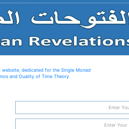
 website, dedicated for the Single Monad
mos and Duality of Time Theory