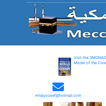
Visit the SMONAD
Model of the Cos
mhajyousef@hotmail.com