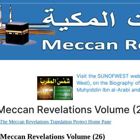
Visit the SUNOFWEST webs
West), on the Biography of
Muhyiddin Ibn al-Arabi and
Meccan Revelations Volume (
 The Meccan Revelations Translation Project Home Page
Meccan Revelations Volume (26)