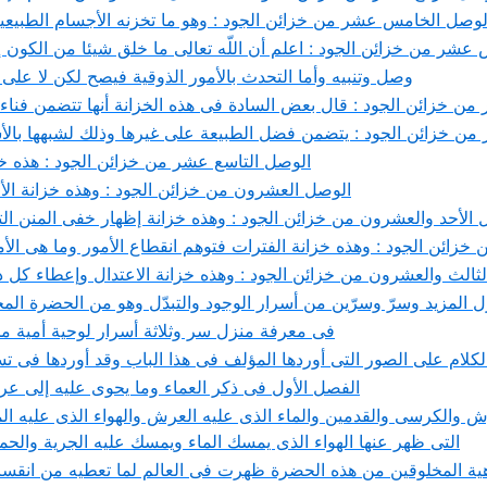
لوصل الخامس عشر من خزائن الجود : وهو ما تخزنه الأجسام الطبيعية 
شر من خزائن الجود : اعلم أن اللّه تعالى ما خلق شيئا من الكون إل
وصل وتنبيه وأما التحدث بالأمور الذوقية فيصح لكن لا على 
من خزائن الجود : قال بعض السادة فى هذه الخزانة أنها تتضمن فناء
من خزائن الجود : يتضمن فضل الطبيعة على غيرها وذلك لشبهها بالأسم
الوصل التاسع عشر من خزائن الجود : هذه خزا
الوصل العشرون من خزائن الجود : وهذه خزانة الأحك
 الأحد والعشرون من خزائن الجود : وهذه خزانة إظهار خفى المنن التى
خزائن الجود : وهذه خزانة الفترات فتوهم انقطاع الأمور وما هى الأ
ثالث والعشرون من خزائن الجود : وهذه خزانة الاعتدال وإعطاء كل
نزل المزيد وسرّ وسرّين من أسرار الوجود والتبدّل وهو من الحضرة الم
371- فى معرفة منزل سر وثلاثة أسرار لوحية أمية م
لام على الصور التى أوردها المؤلف فى هذا الباب وقد أوردها فى 
الفصل الأول فى ذكر العماء وما يحوى عليه إلى عر
 والكرسى والقدمين والماء الذى عليه العرش والهواء الذى عليه الم
التى ظهر عنها الهواء الذى يمسك الماء ويمسك عليه الجرية والحمل
لوهية المخلوقين من هذه الحضرة ظهرت فى العالم لما تعطيه من انق