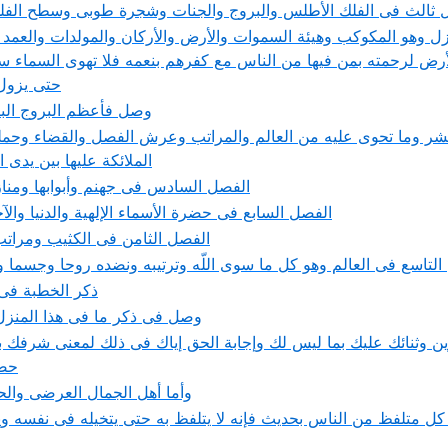
ثالث فى الفلك الأطلس والبروج والجنات وشجرة طوبى وسطح الفل
ازل وهو المكوكب وهيئة السموات والأرض والأركان والمولدات والعمد
الأرض لرحمته بمن فيها من الناس مع كفرهم بنعمه فلا تهوى السماء س
حتى يزول
وصل فأعظم البروج البرو
ر وما تحوى عليه من العالم والمراتب وعرش الفصل والقضاء وحم
الملائكة عليها بين يدى 
الفصل السادس فى جهنم وأبوابها ومنازل
الفصل السابع فى حضرة الأسماء الإلهية والدنيا والآ
الفصل الثامن فى الكثيب ومراتب
التاسع فى العالم وهو كل ما سوى اللّه وترتيبه ونضده روحا وجسما 
ذكر الخطبة فى 
وصل فى ذكر ما فى هذا المنزل
حضر
وأما أهل الجمال العرضى وا
كل متلفظ من الناس بحديث فإنه لا يتلفظ به حتى يتخيله فى نفسه و