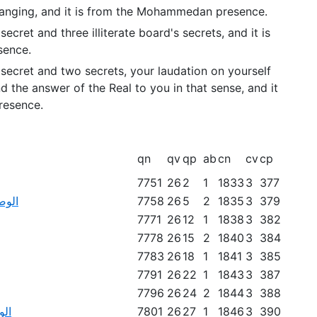
hanging, and it is from the Mohammedan presence.
cret and three illiterate board's secrets, and it is
sence.
secret and two secrets, your laudation on yourself
nd the answer of the Real to you in that sense, and it
resence.
qn
qv
qp
ab
cn
cv
cp
7751
26
2
1
1833
3
377
379
3
1835
2
5
26
7758
الوص
7771
26
12
1
1838
3
382
7778
26
15
2
1840
3
384
7783
26
18
1
1841
3
385
7791
26
22
1
1843
3
387
7796
26
24
2
1844
3
388
390
3
1846
1
27
26
7801
الو