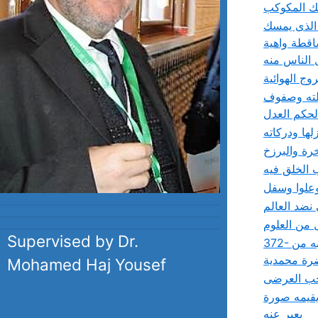
ك المكوكب
 الذى يمسك
اقطة واهية
 الناس منه
ج الهوائية
لته وصفوف
الحكم العدل
ها ودركاته
خرة والبرزخ
 الخلق فيه
وعلوا وسفل
نضد العالم
 من العلوم
Supervised by Dr.
372- فى معرفة منزل سر وسرين وثنائك عليك بما ليس لك وإجابة الحق إياك فى ذلك لمعنى شرفك به من
ة محمدية
Mohamed Haj Yousef
لحب العرضى
يقيمه صورة
يعبر عنه