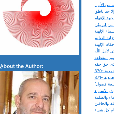
من الأنوار
ا حيا ناطق
جهة الإفهام
 من لم يكن
اء الإلهية
نة التعليم
ام الإلهية
 لأهل اللّه
مور منقطعة
 ذى حق حقه
ِAbout the Author:
حمدية
حمدية
تسعة فصول]
ش الاستواء
اء والظلمة
ة والحافين
سام كل شىء