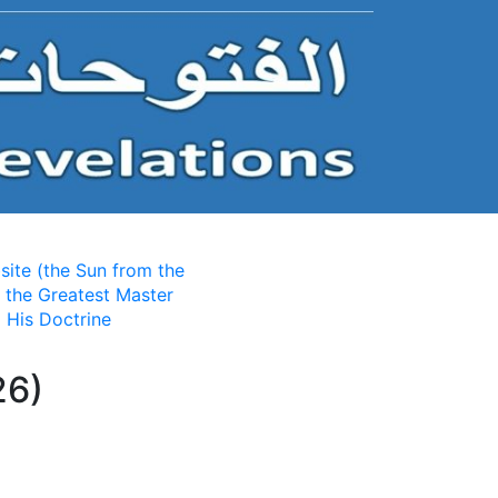
ite (the Sun from the
 the Greatest Master
 His Doctrine
26)