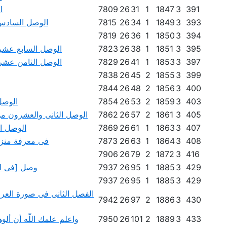
391
3
1847
1
31
26
7809
ا
393
3
1849
1
34
26
7815
الوصل السادس ع
7819
26
36
1
1850
3
394
395
3
1851
1
38
26
7823
الوصل السابع عشر 
397
3
1853
1
41
26
7829
الوصل الثامن عشر 
7838
26
45
2
1855
3
399
7844
26
48
2
1856
3
400
403
3
1859
2
53
26
7854
الوصل
405
3
1861
2
57
26
7862
الوصل الثانى والعشرون من 
407
3
1863
1
61
26
7869
الوصل ال
408
3
1864
1
63
26
7873
370- فى معرفة م
7906
26
79
2
1872
3
416
429
3
1885
1
95
26
7937
وصل [فى الك
7937
26
95
1
1885
3
429
الفصل الثانى فى صورة العرش
7942
26
97
2
1886
3
430
433
3
1889
2
101
26
7950
واعلم علمك اللّه أن أ