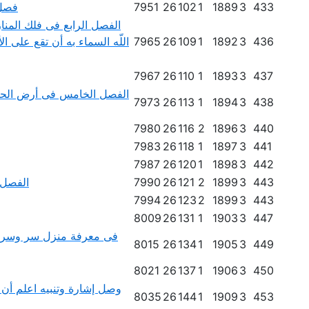
433
3
1889
1
102
26
7951
فصل 
الفصل الرابع فى فلك المن
436
3
1892
1
109
26
7965
اللّه السماء به أن تقع على 
7967
26
110
1
1893
3
437
الفصل الخامس فى أرض الحش
7973
26
113
1
1894
3
438
7980
26
116
2
1896
3
440
7983
26
118
1
1897
3
441
7987
26
120
1
1898
3
442
443
3
1899
2
121
26
7990
الفصل 
7994
26
123
2
1899
3
443
8009
26
131
1
1903
3
447
8015
26
134
1
1905
3
449
8021
26
137
1
1906
3
450
وصل إشارة وتنبيه اعلم أن 
8035
26
144
1
1909
3
453