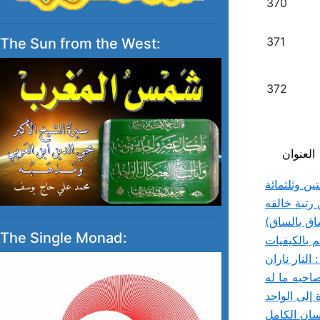
370
371
The Sun from the West:
372
العنوان
ين وثلثمائة
رتبة خالقه
اق بالساق)
The Single Monad:
 بالكيفيات
النار ناران
صاحبه ما له
إلى الواحد
نسان الكامل