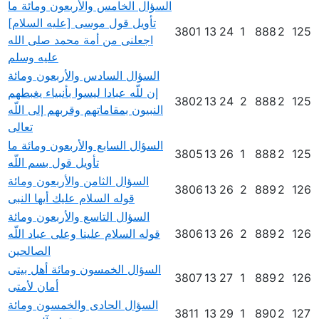
السؤال الخامس والأربعون ومائة ما
تأويل قول موسى [عليه السلام]
3801
13
24
1
888
2
125
اجعلنى من أمة محمد صلى الله
عليه وسلم
السؤال السادس والأربعون ومائة
إن للّه عبادا ليسوا بأنبياء يغبطهم
3802
13
24
2
888
2
125
النبيون بمقاماتهم وقربهم إلى اللّه
تعالى
السؤال السابع والأربعون ومائة ما
3805
13
26
1
888
2
125
تأويل قول بسم اللّه
السؤال الثامن والأربعون ومائة
3806
13
26
2
889
2
126
قوله السلام عليك أيها النبى
السؤال التاسع والأربعون ومائة
126
2
889
2
26
13
3806
قوله السلام علينا وعلى عباد اللّه
الصالحين
السؤال الخمسون ومائة أهل بيتى
3807
13
27
1
889
2
126
أمان لأمتى
السؤال الحادى والخمسون ومائة
3811
13
29
1
890
2
127