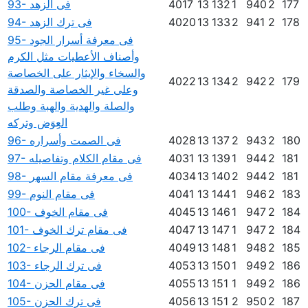
177
2
940
1
132
13
4017
93- فى الزهد
178
2
941
2
133
13
4020
94- فى ترك الزهد
95- فى معرفة أسرار الجود
وأصناف الأعطيات مثل الكرم
والسخاء والإيثار على الخصاصة
4022
13
134
2
942
2
179
وعلى غير الخصاصة والصدقة
والصلة والهدية والهبة وطلب
العِِوَض وتركه
180
2
943
2
137
13
4028
96- فى الصمت وأسراره
181
2
944
1
139
13
4031
97- فى مقام الكلام وتفاصيله
181
2
944
2
140
13
4034
98- فى معرفة مقام السهر
183
2
946
1
144
13
4041
99- فى مقام النوم
184
2
947
1
146
13
4045
100- فى مقام الخوف
184
2
947
1
147
13
4047
101- فى مقام ترك الخوف
185
2
948
1
148
13
4049
102- فى مقام الرجاء
186
2
949
1
150
13
4053
103- فى ترك الرجاء
186
2
949
1
151
13
4055
104- فى مقام الحزن
187
2
950
2
151
13
4056
105- فى ترك الحزن