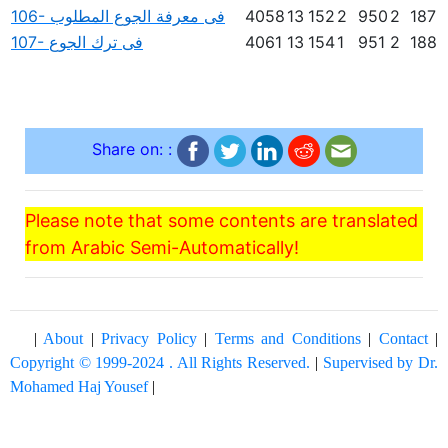
187
2
950
2
152
13
4058
106- فى معرفة الجوع المطلوب
188
2
951
1
154
13
4061
107- فى ترك الجوع
Share on: :
Please note that some contents are translated
from Arabic Semi-Automatically!
|
About
|
Privacy Policy
|
Terms and Conditions
|
Contact
|
Copyright © 1999-2024 . All Rights Reserved.
|
Supervised by Dr.
Mohamed Haj Yousef
|