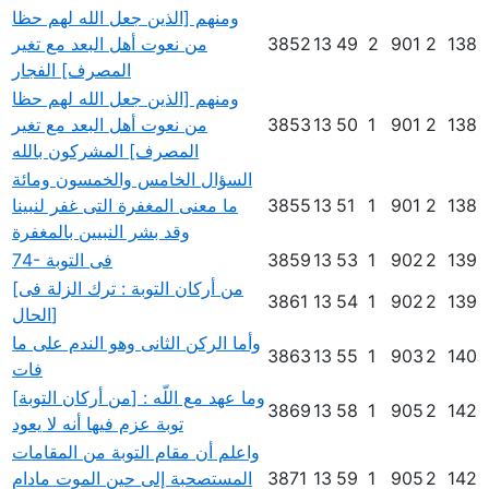
ومنهم [الذين جعل الله لهم حظا
138
2
901
2
49
13
3852
من نعوت أهل البعد مع تغير
المصرف] الفجار
ومنهم [الذين جعل الله لهم حظا
138
2
901
1
50
13
3853
من نعوت أهل البعد مع تغير
المصرف] المشركون بالله
السؤال الخامس والخمسون ومائة
138
2
901
1
51
13
3855
ما معنى المغفرة التى غفر لنبينا
وقد بشر النبيين بالمغفرة
139
2
902
1
53
13
3859
74- فى التوبة
[من أركان التوبة : ترك الزلة فى
3861
13
54
1
902
2
139
الحال]
وأما الركن الثانى وهو الندم على ما
3863
13
55
1
903
2
140
فات
[من أركان التوبة] : وما عهد مع اللّه
3869
13
58
1
905
2
142
توبة عزم فيها أنه لا يعود
واعلم أن مقام التوبة من المقامات
142
2
905
1
59
13
3871
المستصحبة إلى حين الموت مادام