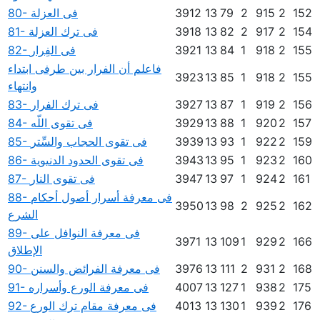
152
2
915
2
79
13
3912
80- فى العزلة
154
2
917
2
82
13
3918
81- فى ترك العزلة
155
2
918
1
84
13
3921
82- فى الفِرار
فاعلم أن الفرار بين طرفى ابتداء
3923
13
85
1
918
2
155
وانتهاء
156
2
919
1
87
13
3927
83- فى ترك الفرار
157
2
920
1
88
13
3929
84- فى تقوى اللّه
159
2
922
1
93
13
3939
85- فى تقوى الحجاب والسِّتر
160
2
923
1
95
13
3943
86- فى تقوى الحدود الدنيوية
161
2
924
1
97
13
3947
87- فى تقوى النار
88- فى معرفة أسرار أصول أحكام
3950
13
98
2
925
2
162
الشرع
89- فى معرفة النوافل على
3971
13
109
1
929
2
166
الإطلاق
168
2
931
2
111
13
3976
90- فى معرفة الفرائض والسنن
175
2
938
1
127
13
4007
91- فى معرفة الورع وأسراره
176
2
939
1
130
13
4013
92- فى معرفة مقام ترك الورع