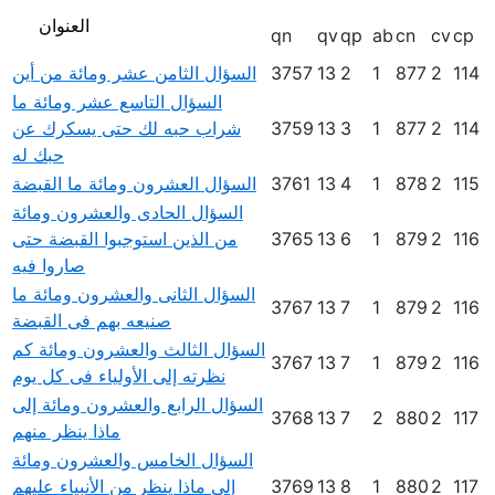
العنوان
qn
qv
qp
ab
cn
cv
cp
114
2
877
1
2
13
3757
السؤال الثامن عشر ومائة من أين
السؤال التاسع عشر ومائة ما
114
2
877
1
3
13
3759
شراب حبه لك حتى يسكرك عن
حبك له
115
2
878
1
4
13
3761
السؤال العشرون ومائة ما القبضة
السؤال الحادى والعشرون ومائة
116
2
879
1
6
13
3765
من الذين استوجبوا القبضة حتى
صاروا فيه
السؤال الثانى والعشرون ومائة ما
3767
13
7
1
879
2
116
صنيعه بهم فى القبضة
السؤال الثالث والعشرون ومائة كم
3767
13
7
1
879
2
116
نظرته إلى الأولياء فى كل يوم
السؤال الرابع والعشرون ومائة إلى
3768
13
7
2
880
2
117
ماذا ينظر منهم
السؤال الخامس والعشرون ومائة
117
2
880
1
8
13
3769
إلى ماذا ينظر من الأنبياء عليهم