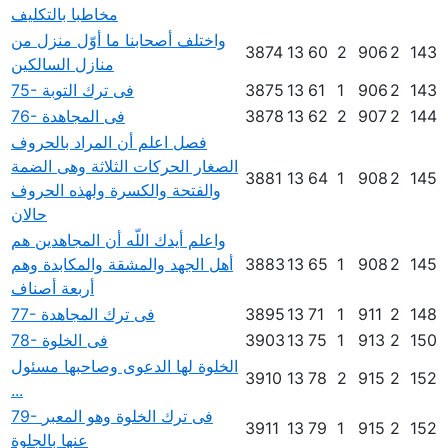
مخاطبا بالتكليف
واختلف أصحابنا ما أوّل منزل من
3874
13
60
2
906
2
143
منازل السالكين
143
2
906
1
61
13
3875
75- فى ترك التوبة
144
2
907
2
62
13
3878
76- فى المجاهدة
فصل اعلم أن المراد بالحروف
الصغار الحركات الثلاثة وهى الضمة
3881
13
64
1
908
2
145
والفتحة والكسرة ولهذه الحروف
حالان
واعلم أيدك اللّه أن المجاهدين هم
145
2
908
1
65
13
3883
أهل الجهد والمشقة والمكابدة وهم
أربعة أصناف
148
2
911
1
71
13
3895
77- فى ترك المجاهدة
150
2
913
1
75
13
3903
78- فى الخلوة
الخلوة لها الدعوى وصاحبها مسئول
3910
13
78
2
915
2
152
...
79- فى ترك الخلوة وهو المعبر
3911
13
79
1
915
2
152
عنها بالجلوة