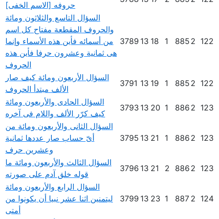
حروفه [الاسم الخفى]
السؤال التاسع والثلاثون ومائة
والحروف المقطعة مفتاح كل اسم
122
2
885
1
18
13
3789
من أسمائه فأين هذه الأسماء وإنما
هى ثمانية وعشرون حرفا فأين هذه
الحروف
السؤال الأربعون ومائة كيف صار
3791
13
19
1
885
2
122
الألف مبتدأ الحروف
السؤال الحادى والأربعون ومائة
3793
13
20
1
886
2
123
كيف كرّر الألف واللام فى آخره
السؤال الثانى والأربعون ومائة من
123
2
886
1
21
13
3795
أىّ حساب صار عددها ثمانية
وعشرين حرف
السؤال الثالث والأربعون ومائة ما
3796
13
21
2
886
2
123
قوله خلق آدم على صورته
السؤال الرابع والأربعون ومائة
124
2
887
1
23
13
3799
ليتمنين اثنا عشر نبيا أن يكونوا من
أمتى